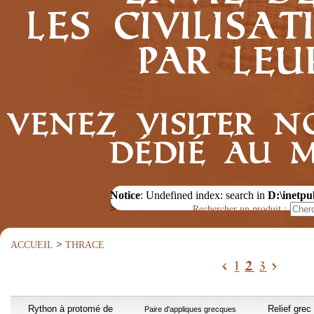
les civilis
par leu
Venez visiter n
dédié au 
Notice
: Undefined index: search in
D:\inetpu
Rechercher un produit :
>
>
ACCUEIL
THRACE
<
1
2
3
>
Rython à protomé de
Relief grec
Paire d'appliques grecques