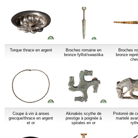
Torque thrace en argent
Broches romaine en
Broches r
bronze fylfot/swastika
bronze repr
che
Coupe à vin à anses
Akinakès scythe de
Protomé de ce
grecque/thrace en argent
prestige à poignée à
martelé ava
et or
spirales en or
ryt