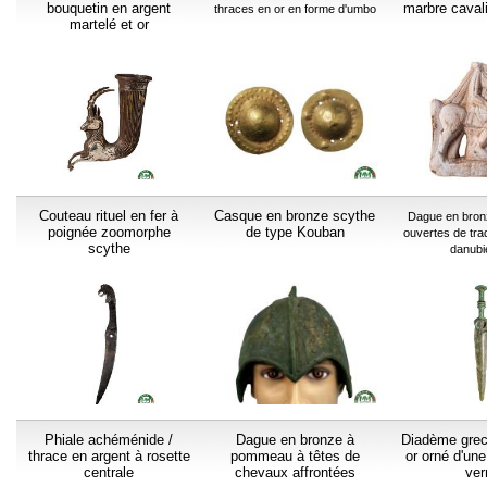
bouquetin en argent
marbre caval
thraces en or en forme d'umbo
martelé et or
Couteau rituel en fer à
Casque en bronze scythe
Dague en bron
poignée zoomorphe
de type Kouban
ouvertes de trad
scythe
danub
Phiale achéménide /
Dague en bronze à
Diadème grec
thrace en argent à rosette
pommeau à têtes de
or orné d'u
centrale
chevaux affrontées
ver