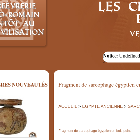
les c
rfèvrerie
o-romain
entôt au
vilisation
Ve
Notice
: Undefined
>
ÈRES NOUVEAUTÉS
Fragment de sarcophage égyptien en
ACCUEIL
ÉGYPTE ANCIENNE
SARC
>
>
Fragment de sarcophage égyptien en bois peint.