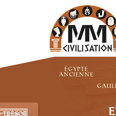
Égypte
ancienne
Gaul
E
 trésor