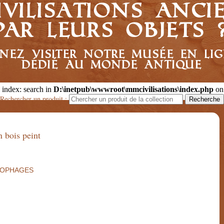
ivilisations anc
par leurs objets 
nez visiter notre musée en li
dédié au monde antique
 index: search in
D:\inetpub\wwwroot\mmcivilisations\index.php
on
Rechercher un produit :
 bois peint
OPHAGES