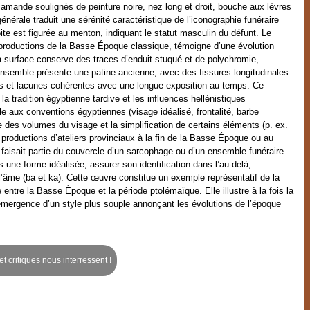
n amande soulignés de peinture noire, nez long et droit, bouche aux lèvres
nérale traduit une sérénité caractéristique de l’iconographie funéraire
te est figurée au menton, indiquant le statut masculin du défunt. Le
productions de la Basse Époque classique, témoigne d’une évolution
a surface conserve des traces d’enduit stuqué et de polychromie,
nsemble présente une patine ancienne, avec des fissures longitudinales
res et lacunes cohérentes avec une longue exposition au temps. Ce
la tradition égyptienne tardive et les influences hellénistiques
 aux conventions égyptiennes (visage idéalisé, frontalité, barbe
le des volumes du visage et la simplification de certains éléments (p. ex.
 productions d’ateliers provinciaux à la fin de la Basse Époque ou au
aisait partie du couvercle d’un sarcophage ou d’un ensemble funéraire.
us une forme idéalisée, assurer son identification dans l’au-delà,
 l’âme (ba et ka). Cette œuvre constitue un exemple représentatif de la
 entre la Basse Époque et la période ptolémaïque. Elle illustre à la fois la
’émergence d’un style plus souple annonçant les évolutions de l’époque
t critiques nous interressent !