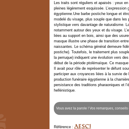
Les traits sont réguliers et apaisés : yeux e
Double vase à libation égyptien en bronze
pleines légèrement esquissée. L’expression gé
e en bronze
égyptienne.Une barbe postiche longue et étroi
modelé du visage, plus souple que dans les 
Coupe à vin à anses grecque/thrace en argent et or
stylistique vers davantage de naturalisme. L
notamment autour des yeux et du visage. L’e
liées au support en bois, ainsi que des usu
masque illustre une phase de transition entre 
naissantes. Le schéma général demeure fidèle
postiche). Toutefois, le traitement plus soup
la perruque) indiquent une évolution vers des
début de la période ptolémaïque. Ce masque f
Il avait pour rôle de représenter le défunt so
participer aux croyances liées à la survie de
production funéraire égyptienne à la charnière
persistance des traditions pharaoniques et l
hellénistique.
Vous avez la parole ! Vos remarques, conseils e
AESC1
Référence :