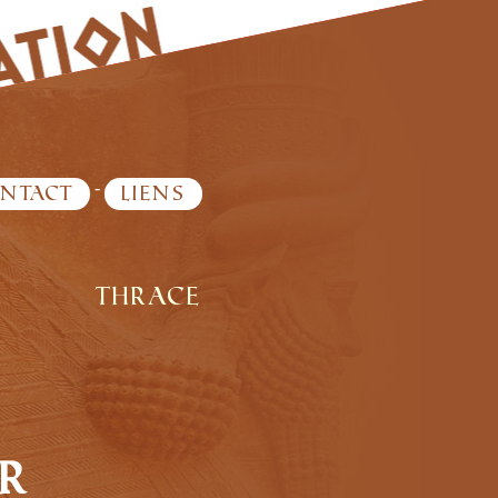
-
ntact
Liens
Thrace
r