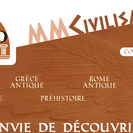
Co
Grèce
Rome
antique
antique
e
Préhistoire
nvie de découvri