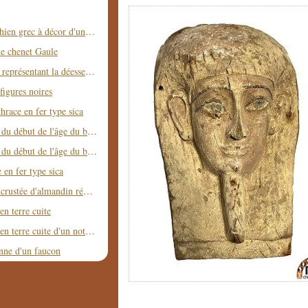
Aryballe corinthien grec à décor d'un félin
de chenet Gaule
Relief égyptien représentant la déesse Neith debout
figures noires
hrace en fer type sica
Idole en argent du début de l'âge du bronze
Idole en argent du début de l'âge du bronze
 en fer type sica
Epée à garde incrustée d'almandin région Mer Noire
en terre cuite
Statue grecque en terre cuite d'un notable
nne d'un faucon
Fragment de sarcophage égyptien en bois peint
Statuette funéraire égyptienne en bois représentant Ptah-Sokar Osiris