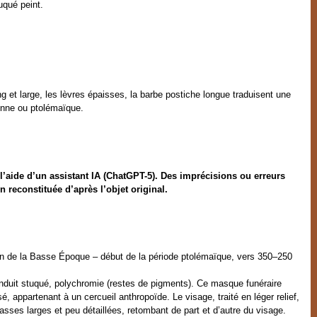
uqué peint.
ng et large, les lèvres épaisses, la barbe postiche longue traduisent une
enne ou ptolémaïque.
l’aide d’un assistant IA (ChatGPT-5). Des imprécisions ou erreurs
on reconstituée d’après l’objet original.
in de la Basse Époque – début de la période ptolémaïque, vers 350–250
nduit stuqué, polychromie (restes de pigments). Ce masque funéraire
, appartenant à un cercueil anthropoïde. Le visage, traité en léger relief,
asses larges et peu détaillées, retombant de part et d’autre du visage.