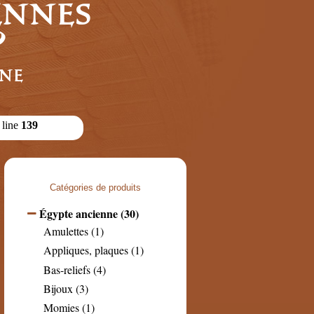
iennes
?
gne
 line
139
Catégories de produits
Égypte ancienne (30)
Amulettes (1)
Appliques, plaques (1)
Bas-reliefs (4)
Bijoux (3)
Momies (1)