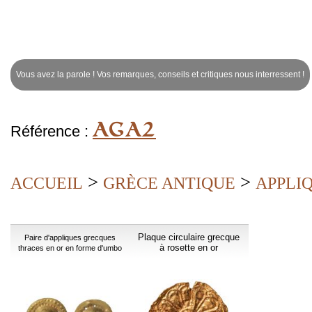
Vous avez la parole ! Vos remarques, conseils et critiques nous interressent !
AGA2
Référence :
>
>
ACCUEIL
GRÈCE ANTIQUE
APPLI
Plaque circulaire grecque
Paire d'appliques grecques
à rosette en or
thraces en or en forme d'umbo