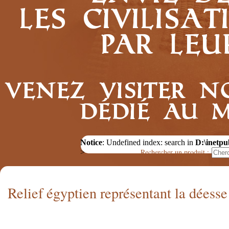
les civilis
par leu
Venez visiter n
dédié au 
Notice
: Undefined index: search in
D:\inetpu
Rechercher un produit :
>
Relief égyptien représentant la déess