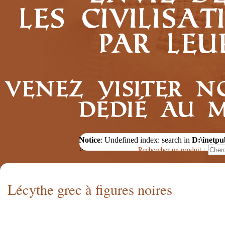
les civilis
par leu
Venez visiter n
dédié au 
Notice
: Undefined index: search in
D:\inetpu
Rechercher un produit :
>
Lécythe grec à figures noires