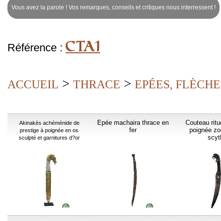
Vous avez la parole ! Vos remarques, conseils et critiques nous interressent !
CTA1
Référence :
>
>
ACCUEIL
THRACE
EPÉES, FLÈCHE
Epée machaira thrace en
Couteau ritu
Akinakès achéménide de
fer
poignée z
prestige à poignée en os
scyt
sculpté et garnitures d?or