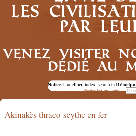
les civilis
par leu
Venez visiter n
dédié au 
Notice
: Undefined index: search in
D:\inetpu
Rechercher un produit :
>
Akinakès thraco-scythe en fer