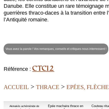
Danube. Elle constitue un rare témoignage ma
guerrières thraco-daces à la transition entre
l’Antiquité romaine.
Vous avez la parole ! Vos remarques, conseils et critiques nous interressent !
CTCI2
Référence :
>
>
ACCUEIL
THRACE
EPÉES, FLÈCHE
Epée machaira thrace en
Couteau ritu
Akinakès achéménide de