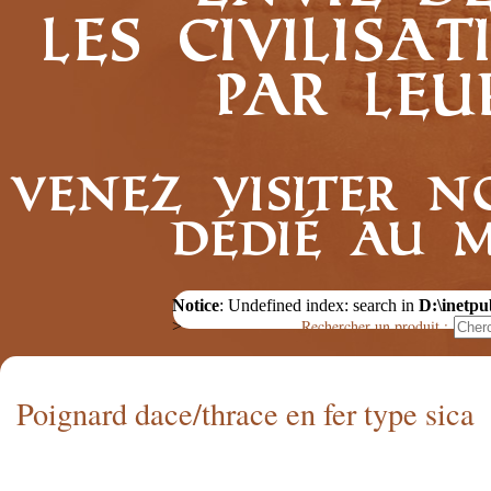
les civilis
par leu
Venez visiter n
dédié au 
Notice
: Undefined index: search in
D:\inetpu
Rechercher un produit :
>
Poignard dace/thrace en fer type sica