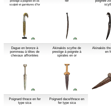
fer
poignée z
prestige à poignée en os
scyt
sculpté et garnitures d?or
Dague en bronze à
Akinakès scythe de
Akinakès thr
pommeau à têtes de
prestige à poignée à
en f
chevaux affrontées
spirales en or
Poignard thrace en fer
Poignard dace/thrace en
type sica
fer type sica