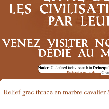
les civilis
par leu
Venez visiter n
dédié au 
Notice
: Undefined index: search in
D:\inetpu
Rechercher un produit :
>
Relief grec thrace en marbre cavalier 