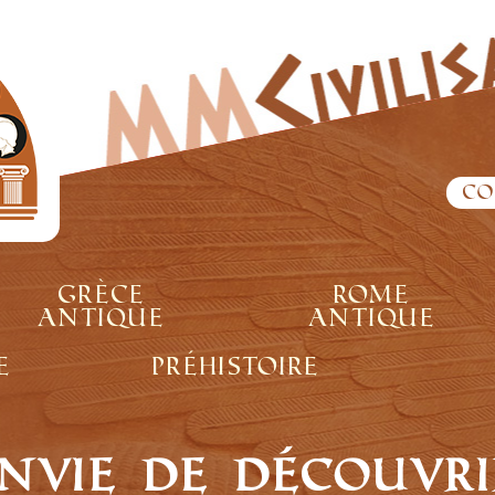
Co
Grèce
Rome
antique
antique
e
Préhistoire
nvie de découvri