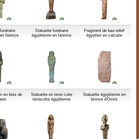
funéraire
Statuette funéraire
Fragment de bas-relief
en faïence
égyptienne en faïence
égyptien en calcaire
n en bois de
Statuette en terre cuite
Statuette égyptienne en
aon
terracotta égyptienne
bronze d'Osiris