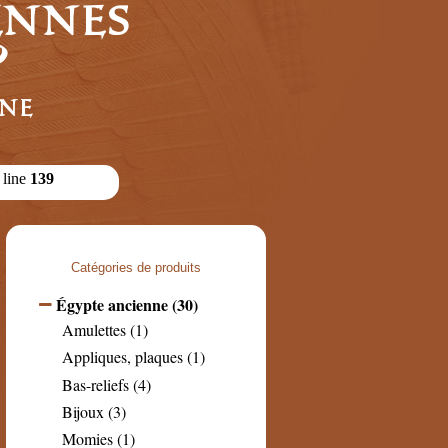
iennes
?
gne
 line
139
Catégories de produits
Égypte ancienne (30)
Amulettes (1)
Appliques, plaques (1)
Bas-reliefs (4)
Bijoux (3)
Momies (1)