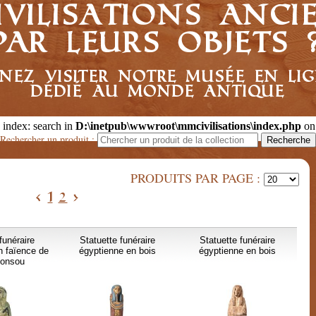
ivilisations anc
par leurs objets 
nez visiter notre musée en li
dédié au monde antique
 index: search in
D:\inetpub\wwwroot\mmcivilisations\index.php
on
Rechercher un produit :
PRODUITS PAR PAGE :
<
1
2
>
funéraire
Statuette funéraire
Statuette funéraire
n faïence de
égyptienne en bois
égyptienne en bois
onsou