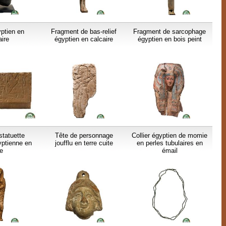
yptien en
Fragment de bas-relief
Fragment de sarcophage
aire
égyptien en calcaire
égyptien en bois peint
statuette
Tête de personnage
Collier égyptien de momie
yptienne en
joufflu en terre cuite
en perles tubulaires en
re
émail