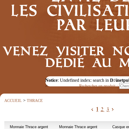
les civilis
par leu
Venez visiter n
dédié au 
Notice
: Undefined index: search in
D:\inetpu
Rechercher un produit :
>
>
ACCUEIL
THRACE
<
1
2
3
>
Monnaie Thrace argent
Monnaie Thrace argent
Casque e